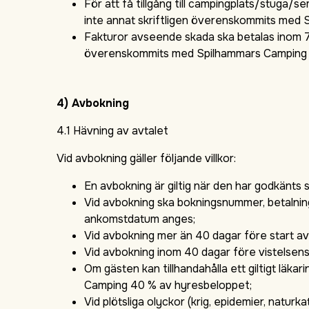
För att få tillgång till campingplats/stuga
inte annat skriftligen överenskommits med
Fakturor avseende skada ska betalas inom 7 
överenskommits med Spilhammars Camping (
4) Avbokning
4.1 Hävning av avtalet
Vid avbokning gäller följande villkor:
En avbokning är giltig när den har godkänts 
Vid avbokning ska bokningsnummer, betalnin
ankomstdatum anges;
Vid avbokning mer än 40 dagar före start av
Vid avbokning inom 40 dagar före vistelsens
Om gästen kan tillhandahålla ett giltigt läka
Camping 40 % av hyresbeloppet;
Vid plötsliga olyckor (krig, epidemier, natu