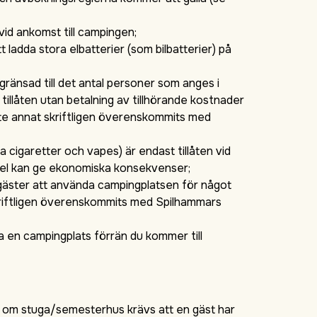
 vid ankomst till campingen;
tt ladda stora elbatterier (som bilbatterier) på
ränsad till det antal personer som anges i
tillåten utan betalning av tillhörande kostnader
nte annat skriftligen överenskommits med
 cigaretter och vapes) är endast tillåten vid
gel kan ge ekonomiska konsekvenser;
edgäster att använda campingplatsen för något
kriftligen överenskommits med Spilhammars
a en campingplats förrän du kommer till
 om stuga/semesterhus krävs att en gäst har