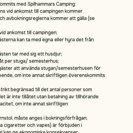
enskommits med Spilhammars Camping;
äns vid ankomst till campingen kommer
ch avbokningsreglerna kommer att gälla (se
 vid ankomst till campingen;
ästerna kan ta med egna eller hyra det från
ästen tar med sig ett husdjur;
ig åt per stuga/ semesterhus;
edgäster att använda stugan/semesterhusen för
boende, om inte annat skriftligen överenskommits
ikt begränsad till det antal personer som
är inte tillåtet utan betalning av tillhörande
itet, om inte annat skriftligen
;
rnstol, måste anges i bokningsförfrågan;
a cigaretter och vapes) är förbjuden i
el kan ge ekonomiska konsekvenser;