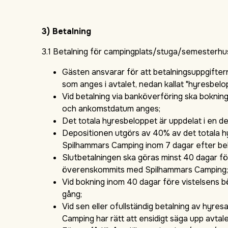
3) Betalning
3.1 Betalning för campingplats/stuga/semesterhu
Gästen ansvarar för att betalningsuppgifter
som anges i avtalet, nedan kallat "hyresbelo
Vid betalning via banköverföring ska boknin
och ankomstdatum anges;
Det totala hyresbeloppet är uppdelat i en de
Depositionen utgörs av 40% av det totala hyr
Spilhammars Camping inom 7 dagar efter be
Slutbetalningen ska göras minst 40 dagar för
överenskommits med Spilhammars Camping
Vid bokning inom 40 dagar före vistelsens b
gång;
Vid sen eller ofullständig betalning av hyre
Camping har rätt att ensidigt säga upp avtal