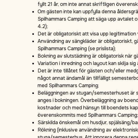
fyllt 21 år, om inte annat skriftligen över
Om gästen inte kan uppfylla denna åldersgr
Spilhammars Camping att säga upp avtalet o
4.2);
Det är obligatoriskt att visa upp legitimation
Användning av sängkläder är obligatoriskt, g
Spilhammars Camping (se prislista);
Bokning av slutstädning är obligatorisk när g
Variation i inredning och layout kan skilja s
Det är inte tillåtet för gästen och/eller m
något annat ändamål än tillfälligt semester
med Spilhammars Camping;
Beläggningen av stugan/semesterhuset är str
anges i bokningen. Överbeläggning av boendet 
kostnader och med hänsyn till boendets kapac
överenskommits med Spilhammars Camping
Särskilda önskemål om husdjur, spjälsäng/ba
Rökning (inklusive användning av elektronisk
stuga/semesterhus. Att ignorera denna reg