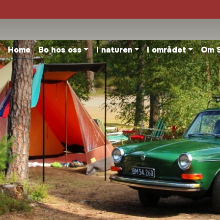
Home
Bo hos oss
I naturen
I området
Om 