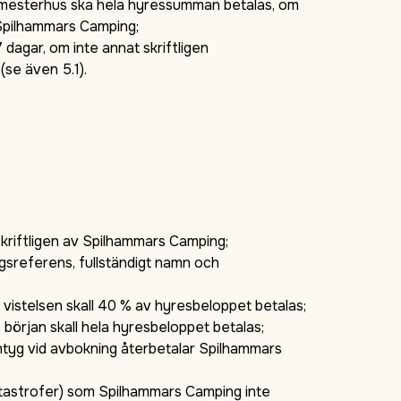
/semesterhus ska hela hyressumman betalas, om
 Spilhammars Camping;
dagar, om inte annat skriftligen
se även 5.1).
skriftligen av Spilhammars Camping;
gsreferens, fullständigt namn och
 vistelsen skall 40 % av hyresbeloppet betalas;
 början skall hela hyresbeloppet betalas;
rintyg vid avbokning återbetalar Spilhammars
rkatastrofer) som Spilhammars Camping inte