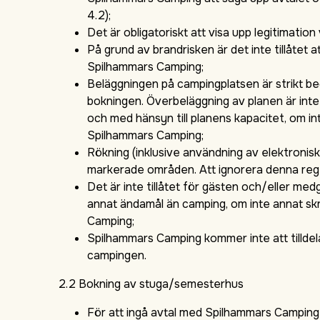
4.2);
Det är obligatoriskt att visa upp legitimation
På grund av brandrisken är det inte tillåtet a
Spilhammars Camping;
Beläggningen på campingplatsen är strikt beg
bokningen. Överbeläggning av planen är inte 
och med hänsyn till planens kapacitet, om i
Spilhammars Camping;
Rökning (inklusive användning av elektroniska
markerade områden. Att ignorera denna re
Det är inte tillåtet för gästen och/eller m
annat ändamål än camping, om inte annat s
Camping;
Spilhammars Camping kommer inte att tilldel
campingen.
2.2 Bokning av stuga/semesterhus
För att ingå avtal med Spilhammars Camping