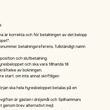
s
na är korrekta och för betalningen av det belopp
ppet";
gsnummer, betalningsreferens, fullständigt namn
position och slutbetalning;
esbeloppet och ska vara tillhanda till
kräftelse av bokningen;
e start, om inte annat skriftligen
;
örjan ska hela hyresbeloppet betalas på en
savgiften är gästen i dröjsmål och Spilhammars
et genom brev alternativt mejl;