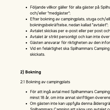
Följande villkor gäller för alla gäster på Sp
och/eller "medgäster";
Efter bokning av campingplats, stuga och/e
bokningsbekräftelse, nedan kallad "avtalet";
Avtalet skickas per e-post eller per post oc
Avtalet är strikt personligt och kan inte över
Gästen ansvarar för riktigheten av den info
Vid en felaktighet ska Spilhammars Camping 
skickats.
2) Bokning
2.1 Bokning av campingplats
För att ingå avtal med Spilhammars Camping 
minst 18 år, om inte annat skriftligen öve
Om gästen inte kan uppfylla denna åldersgr
Spilhammars Camping att säga upp avtalet o