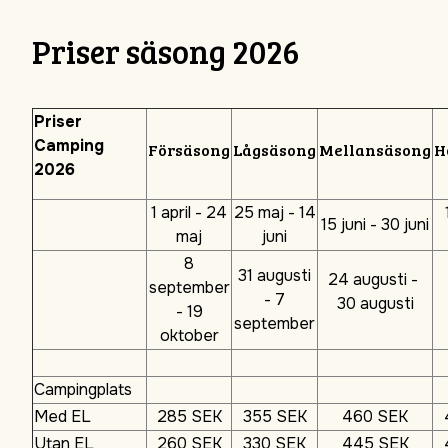
Priser säsong 2026
Priser
Camping
Försäsong
Lågsäsong
Mellansäsong
H
2026
1 april - 24
25 maj - 14
15 juni - 30 juni
maj
juni
8
31 augusti
24 augusti -
september
- 7
30 augusti
- 19
september
oktober
Campingplats
Med EL
285 SEK
355 SEK
460 SEK
Utan EL
260 SEK
330 SEK
445 SEK