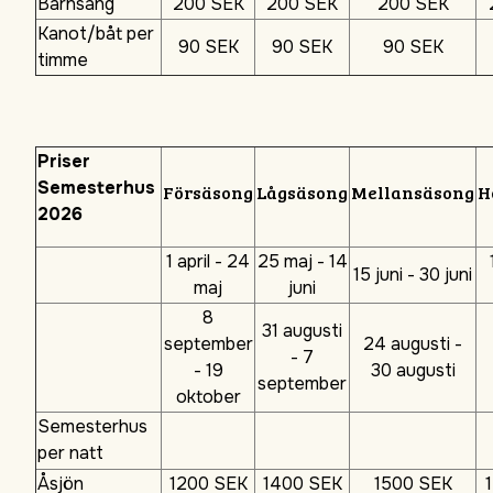
Barnsäng
200 SEK
200 SEK
200 SEK
Kanot/båt per
90 SEK
90 SEK
90 SEK
timme
Priser
Semesterhus
Försäsong
Lågsäsong
Mellansäsong
H
2026
1 april - 24
25 maj - 14
15 juni - 30 juni
maj
juni
8
31 augusti
september
24 augusti -
- 7
- 19
30 augusti
september
oktober
Semesterhus
per natt
Åsjön
1200 SEK
1400 SEK
1500 SEK