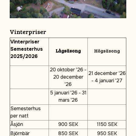
Vinterpriser
Vinterpriser
Semesterhus
Lågsäsong
Högsäsong
2025/2026
20 oktober '26 -
21 december '26
20 december
- 4 januari '27
'26
5 januari '26 - 31
mars '26
Semesterhus
per natt
Åsjön
900 SEK
1150 SEK
Björnbär
850 SEK
950 SEK